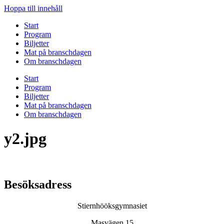
Hoppa till innehåll
Start
Program
Biljetter
Mat på branschdagen
Om branschdagen
Start
Program
Biljetter
Mat på branschdagen
Om branschdagen
y2.jpg
Besöksadress
Stiernhööksgymnasiet
Masvägen 15