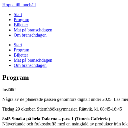
Hoppa till innehåll
Start
Program
Biljetter
Mat på branschdagen
Om branschdagen
Start
Program
Biljetter
Mat på branschdagen
Om branschdagen
Program
Inställt!
Några av de planerade passen genomförs digitalt under 2025. Läs me
Tisdag 29 oktober, Stiernhööksgymnasiet, Rättvik, kl. 08:45-16:45
8:45 Smaka på hela Dalarna – pass 1 (Tunets Cafeteria)
Nätverkande och frukostbuffé med en mångfald av produkter från lok