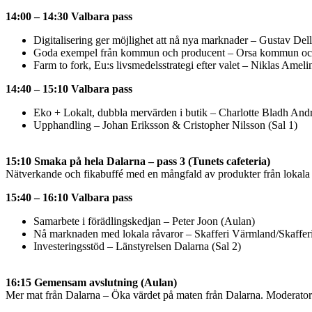
14:00 – 14:30 Valbara pass
Digitalisering ger möjlighet att nå nya marknader – Gustav Del
Goda exempel från kommun och producent – Orsa kommun och
Farm to fork, Eu:s livsmedelsstrategi efter valet – Niklas Amelin
14:40 – 15:10 Valbara pass
Eko + Lokalt, dubbla mervärden i butik – Charlotte Bladh And
Upphandling – Johan Eriksson & Cristopher Nilsson (Sal 1)
15:10 Smaka på hela Dalarna – pass 3 (Tunets cafeteria)
Nätverkande och fikabuffé med en mångfald av produkter från lokala
15:40 – 16:10 Valbara pass
Samarbete i förädlingskedjan – Peter Joon (Aulan)
Nå marknaden med lokala råvaror – Skafferi Värmland/Skafferi
Investeringsstöd – Länstyrelsen Dalarna (Sal 2)
16:15 Gemensam avslutning (Aulan)
Mer mat från Dalarna – Öka värdet på maten från Dalarna. Moderator