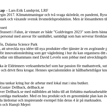
kap
– Lars-Erik Lundqvist, LRF
egin 2017. Klimatutmaningar och två svaga skördeår, en pandemi, Ryss
en stark och växande svensk livsmedelsproduktion. Men är lönsamheten t
sseri
asseri i Falun, är vinnare av både ”
Guldvingen
2023″ som årets bästa
personal med ansvar för samhället, samtidigt som han serverar förstklas
én, Dalarna Science Park
att utveckla nya idéer till nya produkter eller tjänster är en avgörande 
r innovationsledning som ger vägledning i hur du kan organisera ditt arb
t handlar om tillsammans med David Levrén som jobbar med utvecklingsfr
ika är Eldrimners verksamhetschef som har passion för mathantverk, su
ch drivit flera krogar. Hennes specialområden är hållbarhetsfrågor kn
 tankar kring hur de arbetar med lokal mat i sina butiker.
Gustav Dellback, dellback.se
r Dellback.se med målbilden att bidra till att förbättra marknadsetable
åråtkomliga marknader. Med en bra produkt och en genomtänkt plan kan 
lla lärdomar och inspirerande exempel från deras 4 år på marknaden.
 och Hansjö Mejeri