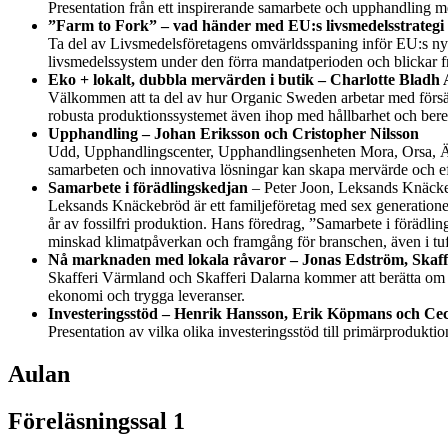
Presentation från ett inspirerande samarbete och upphandling
”Farm to Fork” – vad händer med EU:s livsmedelsstrategi e
Ta del av Livsmedelsföretagens omvärldsspaning inför EU:s ny
livsmedelssystem under den förra mandatperioden och blickar fra
Eko + lokalt, dubbla mervärden i butik –
Charlotte Bladh
Välkommen att ta del av hur Organic Sweden arbetar med försä
robusta produktionssystemet även ihop med hållbarhet och bere
Upphandling –
Johan Eriksson och Cristopher Nilsson
Udd, Upphandlingscenter, Upphandlingsenheten Mora, Orsa, Älvd
samarbeten och innovativa lösningar kan skapa mervärde och eff
Samarbete i förädlingskedjan
– Peter Joon, Leksands Knäck
Leksands Knäckebröd är
ett familjeföretag med sex generation
år av fossilfri produktion. Hans föredrag, ”Samarbete i förädl
minskad klimatpåverkan och framgång för branschen, även i tuff
Nå marknaden
med lokala råvaror
–
Jonas Edström,
Skaf
Skafferi Värmland och Skafferi Dalarna kommer att berätta om hu
ekonomi och trygga leveranser.
Investeringsstöd –
Henrik Hansson
,
Erik Köpmans
och Cec
Presentation av vilka olika investeringsstöd till primärprodukti
Aulan
Föreläsningssal 1