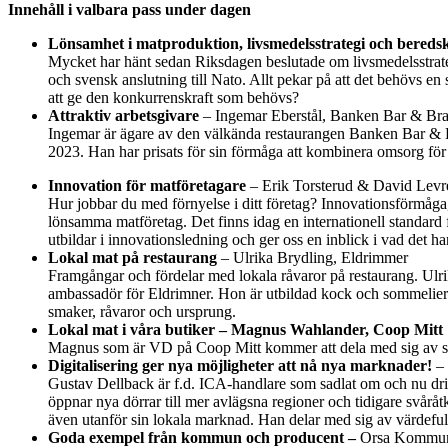
Innehåll i valbara pass under dagen
Lönsamhet i matproduktion, livsmedelsstrategi och bereds
Mycket har hänt sedan Riksdagen beslutade om livsmedelsstrat
och svensk anslutning till Nato. Allt pekar på att det behövs 
att ge den konkurrenskraft som behövs?
Attraktiv arbetsgivare
– Ingemar Eberstål, Banken Bar & Bra
Ingemar är
ägare av den välkända restaurangen Banken Bar & Br
2023. Han har prisats för sin förmåga att kombinera omsorg för 
Innovation för matföretagare
– Erik Torsterud & David Levr
Hur jobbar du med förnyelse i ditt företag? Innovationsförmåga, 
lönsamma matföretag. Det finns idag en internationell standard fö
utbildar i innovationsledning och ger oss en inblick i vad de
Lokal mat på restaurang
– Ulrika Brydling, Eldrimmer
Framgångar och fördelar med lokala råvaror på restaurang. Ulr
ambassadör för Eldrimner. Hon är utbildad kock och sommelier o
smaker, råvaror och ursprung.
Lokal mat i våra butiker – Magnus Wahlander, Coop Mitt
Magnus som är VD på Coop Mitt kommer att dela med sig av sina
Digitalisering ger nya möjligheter att nå nya marknader!
– 
Gustav Dellback är f.d. ICA-handlare som sadlat om och nu drive
öppnar nya dörrar till mer avlägsna regioner och tidigare sv
även utanför sin lokala marknad. Han delar med sig av värdefu
Goda exempel från kommun och producent –
Orsa Kommun