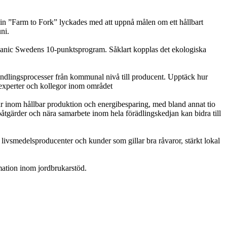
n ”Farm to Fork” lyckades med att uppnå målen om ett hållbart
ni.
ganic Swedens 10-punktsprogram. Såklart kopplas det ekologiska
ndlingsprocesser från kommunal nivå till producent. Upptäck hur
 experter och kollegor inom området
jär inom hållbar produktion och energibesparing, med bland annat tio
åtgärder och nära samarbete inom hela förädlingskedjan kan bidra till
 livsmedelsproducenter och kunder som gillar bra råvaror, stärkt lokal
rmation inom jordbrukarstöd.