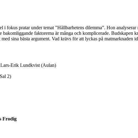
del i fokus pratar under temat ”Hållbarhetens dilemma”. Hon analysera
r, de bakomliggande faktorerna är många och komplicerade. Budskapen k
ut med sina bästa argument. Vad krävs för att lyckas på matmarknaden 
 Lars-Erik Lundkvist (Aulan)
Sal 2)
s Frodig