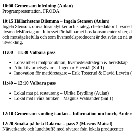
10:00 Gemensam inledning (Aulan)
Programpresentation, FRODA
10:15 Hållarhetens Dilemma – Ingela Stenson (Aulan)
Ingela Stenson, omvärldsanalytiker och strateg, chefredaktör Livsme
livsmedelsföretagare. Intresset för hållbarhet hos konsumenter vike
och motsägelsefulla och som livsmedelsproducent är det svårt att nå 
utveckling.
11:00 – 11:30 Valbara pass
Lönsamhet i matproduktion, livsmedelsstrategin & beredskap –
Attraktiv arbetsgivare – Ingemar Eberstål (Sal 1)
Innovation för matföretagare – Erik Tosterud & David Levrén (
11:40 – 12:10 Valbara pass
Lokal mat på restaurang – Ulrika Brydling (Aulan)
Lokal mat i våra butiker – Magnus Wahlander (Sal 1)
12:10 Gemensam samling i aulan – Information om lunch, Ander
12:20 Smaka på hela Dalarna – pass 2 (Masens Matsal)
Nätverkande och lunchbuffé med råvaror från lokala producenter