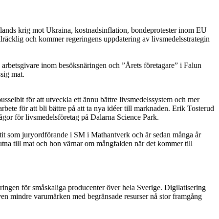
lands krig mot Ukraina, kostnadsinflation, bondeprotester inom EU
illräcklig och kommer regeringens uppdatering av livsmedelsstrategin
 arbetsgivare inom besöksnäringen och ”Årets företagare” i Falun
sig mat.
pusselbit för att utveckla ett ännu bättre livsmedelssystem och mer
ete för att bli bättre på att ta nya idéer till marknaden. Erik Tosterud
ågor för livsmedelsföretag på Dalarna Science Park.
ttit som juryordförande i SM i Mathantverk och är sedan många år
utna till mat och hon värnar om mångfalden när det kommer till
ringen för småskaliga producenter över hela Sverige. Digilatisering
även mindre varumärken med begränsade resurser nå stor framgång