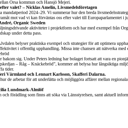
 mellan Orsa kommun och Hansjö Mejeri.
fter valet? –
Nicklas Amelin, Livsmedelsföretagen
a mandatperiod 2024–29. Vi summerar hur den breda livsmedelsstrategi
måt mot vad vi kan förväntas oss efter valet till Europaparlamentet i ju
 André, Organic Sweden
ljningsdrivande aktiviteter i projektform och har med exempel från Or
dskap under detta pass.
alen belyser praktiska exempel och strategier för att optimera uppha
ektivitet i offentlig upphandling. Missa inte chansen att nätverka med
ebröd
er bakom sig. Under Peters ledning har bolaget fortsatt att vara en pion
ingskedjan – Råg – Knäckebröd”, kommer att belysa hur långsiktiga miljö
a tider.
feri Värmland och
Lennart Karlsson,
Skafferi Dalarna
.
r de arbetar för att underlätta och möjliggöra affärer mellan regionala
ilia Lundmark-Almlöf
on och förädling som finns att söka via Länsstyrelsen, samt aktuell info