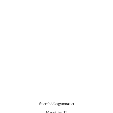
Stiernhööksgymnasiet
Masvägen 15