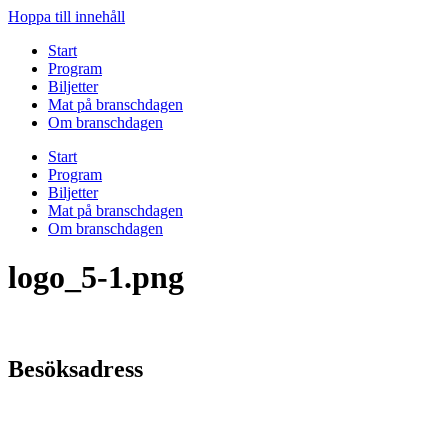
Hoppa till innehåll
Start
Program
Biljetter
Mat på branschdagen
Om branschdagen
Start
Program
Biljetter
Mat på branschdagen
Om branschdagen
logo_5-1.png
Besöksadress