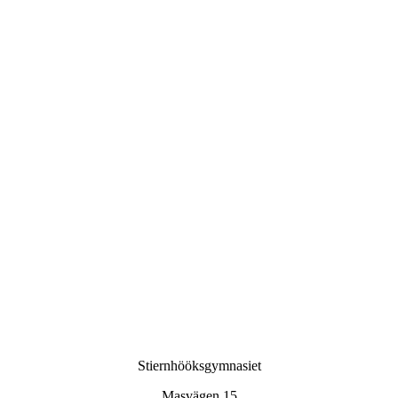
Stiernhööksgymnasiet
Masvägen 15