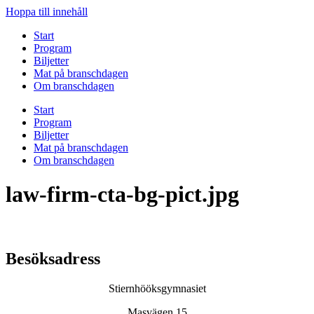
Hoppa till innehåll
Start
Program
Biljetter
Mat på branschdagen
Om branschdagen
Start
Program
Biljetter
Mat på branschdagen
Om branschdagen
law-firm-cta-bg-pict.jpg
Besöksadress
Stiernhööksgymnasiet
Masvägen 15