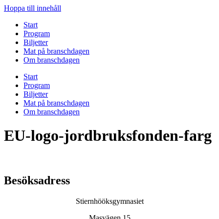
Hoppa till innehåll
Start
Program
Biljetter
Mat på branschdagen
Om branschdagen
Start
Program
Biljetter
Mat på branschdagen
Om branschdagen
EU-logo-jordbruksfonden-farg
Besöksadress
Stiernhööksgymnasiet
Masvägen 15