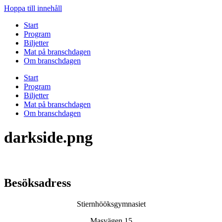
Hoppa till innehåll
Start
Program
Biljetter
Mat på branschdagen
Om branschdagen
Start
Program
Biljetter
Mat på branschdagen
Om branschdagen
darkside.png
Besöksadress
Stiernhööksgymnasiet
Masvägen 15