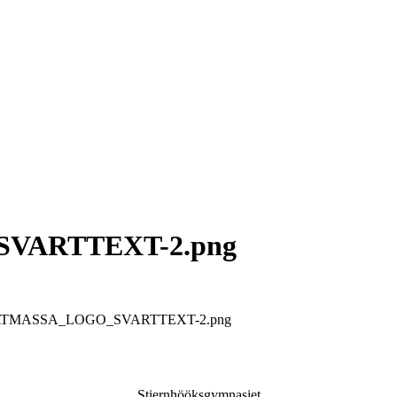
VARTTEXT-2.png
opped-MATMASSA_LOGO_SVARTTEXT-2.png
Stiernhööksgymnasiet