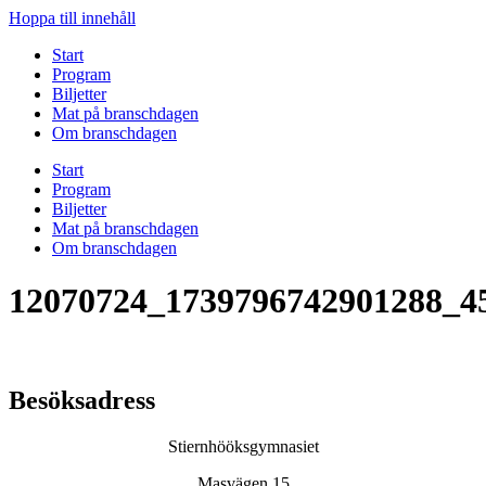
Hoppa till innehåll
Start
Program
Biljetter
Mat på branschdagen
Om branschdagen
Start
Program
Biljetter
Mat på branschdagen
Om branschdagen
12070724_1739796742901288_4
Besöksadress
Stiernhööksgymnasiet
Masvägen 15