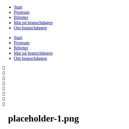
Hoppa
Start
till
Program
innehåll
Biljetter
Mat på branschdagen
Om branschdagen
Start
Program
Biljetter
Mat på branschdagen
Om branschdagen
placeholder-1.png