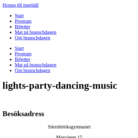
Hoppa till innehåll
Start
Program
Biljetter
Mat på branschdagen
Om branschdagen
Start
Program
Biljetter
Mat på branschdagen
Om branschdagen
lights-party-dancing-music
Besöksadress
Stiernhööksgymnasiet
Masvägen 15