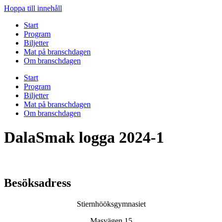
Hoppa till innehåll
Start
Program
Biljetter
Mat på branschdagen
Om branschdagen
Start
Program
Biljetter
Mat på branschdagen
Om branschdagen
DalaSmak logga 2024-1
Besöksadress
Stiernhööksgymnasiet
Masvägen 15