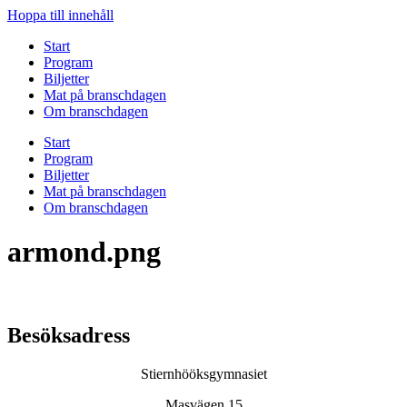
Hoppa till innehåll
Start
Program
Biljetter
Mat på branschdagen
Om branschdagen
Start
Program
Biljetter
Mat på branschdagen
Om branschdagen
armond.png
Besöksadress
Stiernhööksgymnasiet
Masvägen 15